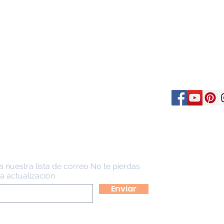
TACTOS
SIGUENO
 318 517 2180
zaciones@reycosas.com
a nuestra lista de correo No te pierdas
a actualización
Enviar