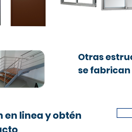
Otras estru
se fabrican
n en linea y obtén
ucto