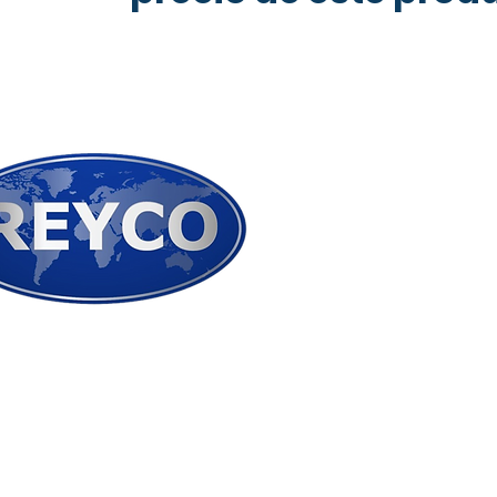
PRODUCTOS
Mallas
Alambre
Carpintería Metálica
ialistas en cerramientos
rimetrales de máxima
Láminas Perforadas
uridad para cualquier
iedadntos perimetrales
Concertina de Segur