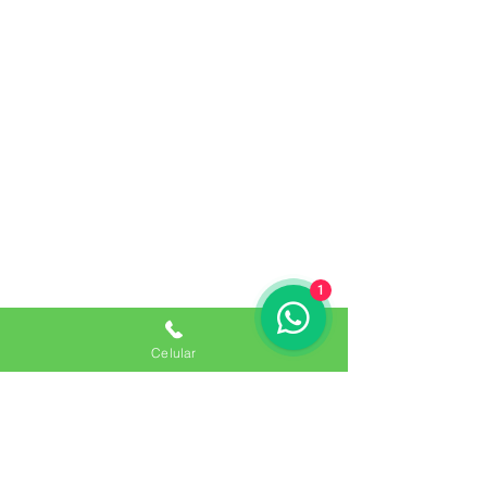
perimetrales
PRODUCTOS
Mallas
Alambre
Carpintería Metálica
Láminas Perforadas
Concertina de Seguridad
SERVICIOS
1
Instalación Concertina
Celular
Instalación Panel Reyco
Instalación Malla Eslabonada
Obras Civiles
CONTACTOS