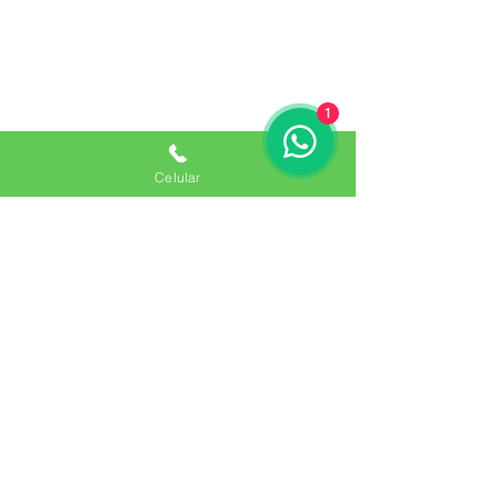
CONTACTOS
(+57) 318 517 2180
1
cotizaciones@reycosas.com
Procesos de Importación
Celular
SIGUENOS
Únete a nuestra lista de correo No
te pierdas ninguna actualización
Enviar